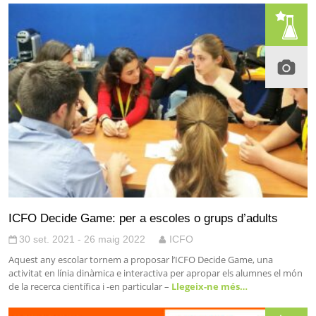
ICFO Decide Game: per a escoles o grups d’adults
30 set. 2021 - 26 maig 2022
ICFO
Aquest any escolar tornem a proposar l’ICFO Decide Game, una
activitat en línia dinàmica e interactiva per apropar els alumnes el món
de la recerca científica i -en particular –
Llegeix-ne més…