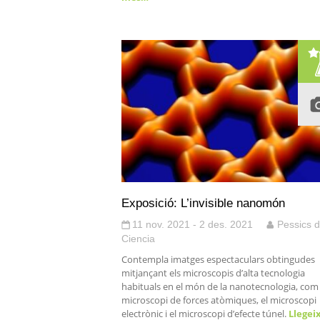
Exposició: L’invisible nanomón
11 nov. 2021 - 2 des. 2021
Pessics 
Ciencia
Contempla imatges espectaculars obtingudes
mitjançant els microscopis d’alta tecnologia
habituals en el món de la nanotecnologia, com 
microscopi de forces atòmiques, el microscopi
electrònic i el microscopi d’efecte túnel.
Llegei