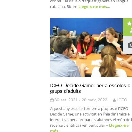
conreu i la difusió d’aquest gènere en llengua
catalana. Ricard
Llegeix-ne més…
ICFO Decide Game: per a escoles o
grups d’adults
30 set. 2021 - 26 maig 2022
ICFO
Aquest any escolar tornem a proposar l’ICFO
Decide Game, una activitat en línia dinàmica e
interactiva per apropar els alumnes el món de 
recerca científica i -en particular –
Llegeix-ne
més…