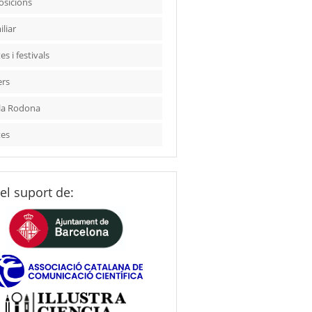
osicions
liar
es i festivals
ers
la Rodona
tes
el suport de: