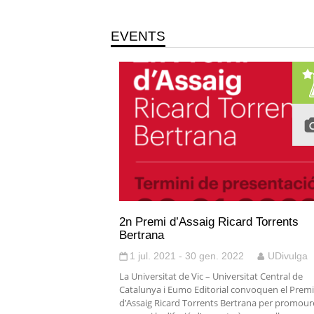
EVENTS
2n Premi d’Assaig Ricard Torrents
Bertrana
1 jul. 2021 - 30 gen. 2022
UDivulga
La Universitat de Vic – Universitat Central de
Catalunya i Eumo Editorial convoquen el Premi
d’Assaig Ricard Torrents Bertrana per promoure