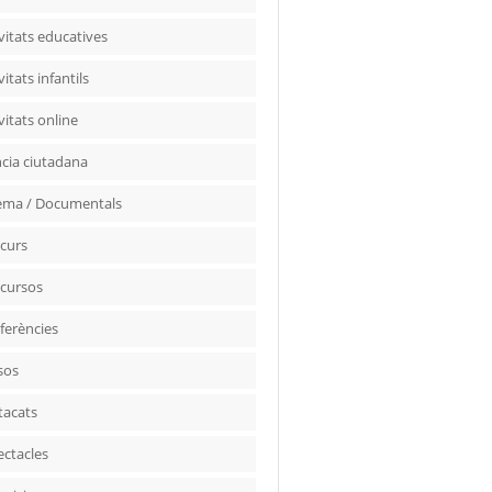
vitats educatives
vitats infantils
vitats online
ncia ciutadana
ema / Documentals
curs
cursos
ferències
sos
tacats
ectacles