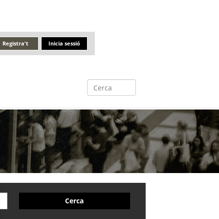
Registra't
Inicia sessió
Cerca