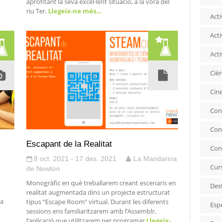
aprofitant la seva excel·lent situació, a la vora del
riu Ter.
Llegeix-ne més…
Acti
Acti
Acti
Ciè
Cin
Con
Con
Escapant de la Realitat
Con
8 oct. 2021 - 17 des. 2021
La Mandarina
Cur
de Newton
Monogràfic en què treballarem creant escenaris en
Des
realitat augmentada dins un projecte estructurat
la
tipus “Escape Room” virtual. Durant les diferents
Esp
sessions ens familiaritzarem amb l’Assemblr,
l’aplicació que utilitzarem per programar
Llegeix-