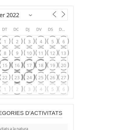
DT
DC
DJ
DV
DS
DG
1
2
3
4
5
6
8
9
10
11
12
13
15
16
17
18
19
20
22
23
24
25
26
27
1
2
3
4
5
6
EGORIES D'ACTIVITATS
vitats a la natura