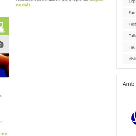
Exp
ne més…
Fami
Fest
Tall
Tau
Visi
Amb 
de
el
x-ne