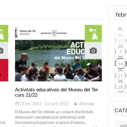
DL
31
7
14
21
28
Activitats educatives del Museu del Ter
curs 21/22
13 set. 2021 - 21 juny 2022
UDivulga
CAT
El Museu del Ter ofereix un conjunt d’activitats
d’educació i sensibilització ambiental amb
 el
l’ecosistema fluvial com a centre d’interès,
Acti