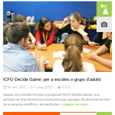
ICFO Decide Game: per a escoles o grups d’adults
30 set. 2021 - 26 maig 2022
ICFO
Aquest any escolar tornem a proposar l’ICFO Decide Game, una
activitat en línia dinàmica e interactiva per apropar els alumnes el món
de la recerca científica i -en particular –
Llegeix-ne més…