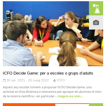
ICFO Decide Game: per a escoles o grups d’adults
30 set. 2021 - 26 maig 2022
ICFO
Aquest any escolar tornem a proposar l’ICFO Decide Game, una
activitat en línia dinàmica e interactiva per apropar els alumnes el món
de la recerca científica i -en particular –
Llegeix-ne més…