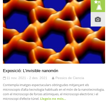
Exposició: L’invisible nanomón
11 nov. 2021 - 2 des. 2021
Pessics de Ciencia
Contempla imatges espectaculars obtingudes mitjançant els
microscopis d’alta tecnologia habituals en el món de la nanotecnologia,
com el microscopi de forces atòmiques, el microscopi electrònic i el
microscopi d’efecte túnel.
Llegeix-ne més…