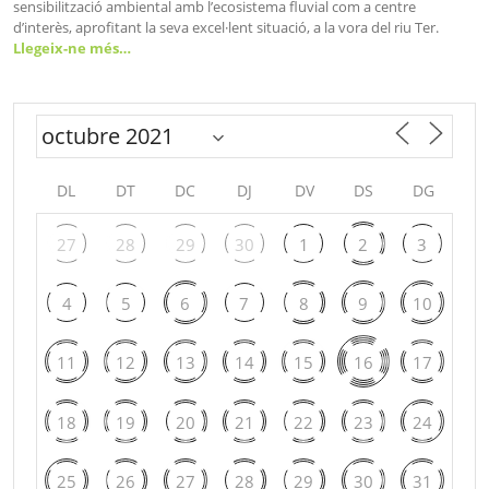
sensibilització ambiental amb l’ecosistema fluvial com a centre
d’interès, aprofitant la seva excel·lent situació, a la vora del riu Ter.
Llegeix-ne més…
DL
DT
DC
DJ
DV
DS
DG
27
28
29
30
1
2
3
4
5
6
7
8
9
10
11
12
13
14
15
16
17
18
19
20
21
22
23
24
25
26
27
28
29
30
31