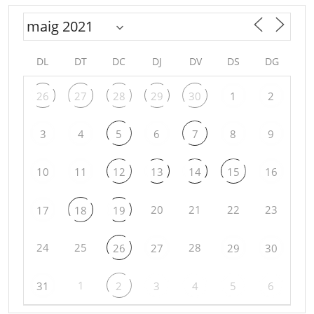
DL
DT
DC
DJ
DV
DS
DG
26
27
28
29
30
1
2
3
4
5
6
7
8
9
10
11
12
13
14
15
16
20
21
22
23
17
18
19
24
25
28
26
27
29
30
1
31
2
3
4
5
6